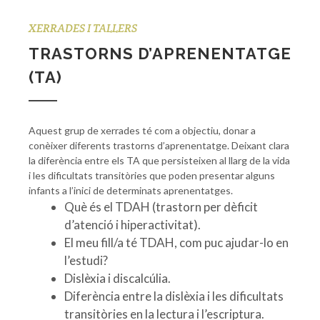
XERRADES I TALLERS
TRASTORNS D’APRENENTATGE
(TA)
Aquest grup de xerrades té com a objectiu, donar a
conèixer diferents trastorns d’aprenentatge. Deixant clara
la diferència entre els TA que persisteixen al llarg de la vida
i les dificultats transitòries que poden presentar alguns
infants a l’inici de determinats aprenentatges.
Què és el TDAH (trastorn per dèficit
d’atenció i hiperactivitat).
El meu fill/a té TDAH, com puc ajudar-lo en
l’estudi?
Dislèxia i discalcúlia.
Diferència entre la dislèxia i les dificultats
transitòries en la lectura i l’escriptura.